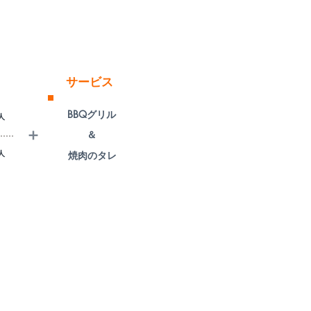
定員：8名（応相談）
）
サービス
BBQグリル
人
＋
​＆
人
焼肉のタレ
00％のキャンセル料が発生します。
ん。