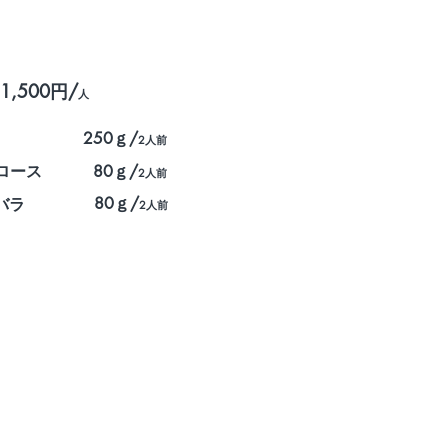
1,500円/
人
250ｇ/
2人前
ロース
80ｇ/
2人前
80ｇ/
バラ
2人前