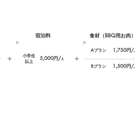
宿泊料
食材（BBQ用お肉
1,750円/
Aプラン
小学生
＋
＋
5,000円/
人
以上
1,500円/
Bプラン
は、ご宿泊人数分
以上のBBQ用食材をご注文の場合に限ります。
※ 食材はご宿泊の4日前までにご注文下さい。
ご宿泊の前日より1
1名につき
お1人まで無料。
ただし寝具およびアメニティの用意はございませ
ご利用の場合は、
通常のオプション料金（3,000円）が発生します。
​※2名様から注文可能