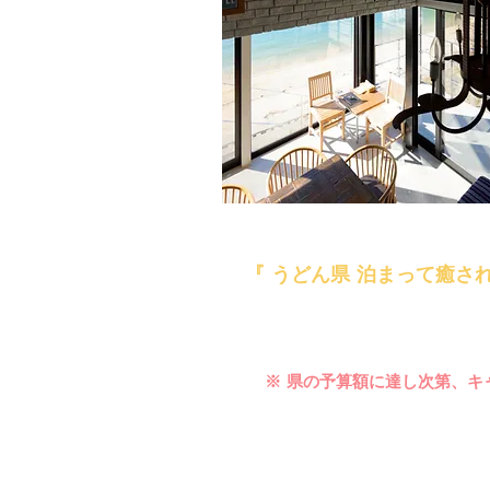
香川県では、県内にお住い
『 うどん県 泊まって癒さ
宿泊施設で提供される飲食
​※ キャンペーンの詳細は
『う
​※ 県の予算額に達し次第、
お客様ご自身の判断、ご責
※ 県の助成金キャンペーン終