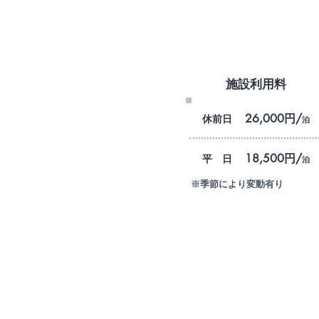
＜ プラン内容 ＞
施設利用料
26,000円/
休前日
泊
18,500円/
平 日
泊
※季節により変動有り
※ BBQグリル＆タレのサービス
※ 最少お申込み人数：2名様より
※ 小学生未満のお子様は、大人
※ 食材が不要でBBQグリルのみ
＜ 食材プラン内容