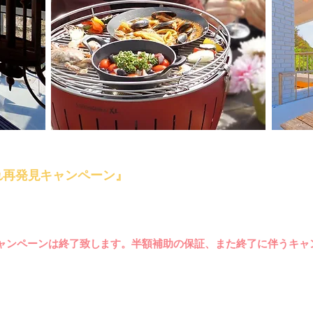
の方が県内
の対象
施設で宿泊された場合、宿泊料金の半
れ再発見
キャンペーン』
を実施中です。
物も助成対象に
含まれますので、お得なこの機会にどう
どん県​
旅ネット』のHP
をご確認ください。
キャンペーンは終了致し
ます。半額補助の保証、また終了に伴うキャ
任においてご予約下さい。
了後も、下記価格で
『お気軽 BBQ宿泊プラン』はご利用いただけま