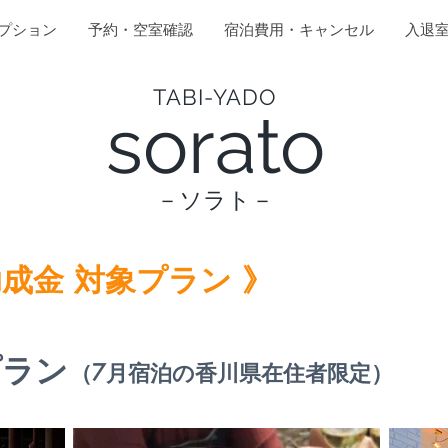
プション
予約・空室確認
宿泊費用・キャンセル
入退
TABI-YADO
sorato
－ソラト－
助成金 対象プラン 》
プラン
（7月宿泊の香川県在住者限定）