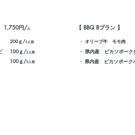
1,750円/
【 BBQ Bプラン 】
人
200ｇ/
・ オリーブ牛 モモ肉
2人前
ビ
100ｇ/
・ 県内産 ピカソポーク
2人前
100ｇ/
・ 県内産 ピカソポーク
2人前
、同行者を含め
香川県在住の方のみが対象です。